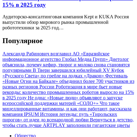
15% в 2025 году
Аудиторско-консалтинговая компания Kept и KUKA Россия
выпустили обзор мирового рынка промышленной
робототехники за 2025 год…
Популярное
Александр Рабинович возглавил АО «Евразийское
информационное агентство Глобал Медиа Групп»
Диетолог
объяснила, почему кефир, творог и молоко снова становятся
популярными
В Твери завершился юбилейный XV Кубок
«Русского Света» по гребле на лодках «Дракон»
Фестиваль
«Новые Огни на Байкале» объединил более 700 участников из
разных регионов России
Роботизация в мире бьет новые
рекорды: количество промышленных роботов выросло на 15%
в 2025 году
Не одна: «Новые люди» объявляют о запуске
всероссийской поддержки матерей «СОЛО+»
Что такое
мицеллированные витамины, и как они работают, рассказала
компания IPSUM
История легенды: путь «Тирольских
пирогов» от идеи до всенародной любви
Вернуться в детство,
чтобы стать лучше
ARTPLAY заполонили гигантские цветы
Общество