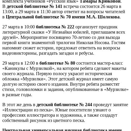
комплекта учебников «Русский язык»
Тамары Крюковой
.
В
детской библиотеке № 141
встреча состоится 26 марта в
13:00, а 29 марта в 11:30 автор ответит на вопросы читателей
в
Центральной библиотеке № 70 имени М.А. Шолохова
.
27 марта в 10:00
библиотека № 222
организует праздник
литературной сказки «У Незнайки юбилей, приглашаем всех
друзей». Мероприятие посвящено 70-летию со дня выхода
первой книги знаменитой трилогии Николая Носова. Гостям
напомнят сюжет истории, предложат ответить на вопросы
видеовикторины, разгадать загадки и ребусы.
29 марта в 12:00 в
библиотеке № 80
состоится мастер-класс
«Каникулы с Мурзилкой», на котором ребята сделают макеты
своего журнала. Первую полосу украсит историческая
обложка «Мурзилки». Этот детский журнал имеет самую
долгую историю своего издания. Внутри ребята разместят
стихи, головоломки и задания, опубликованные в «Мурзилке»
в разные годы.
В этот же день в
детской библиотеке № 244
проведут занятие
«Иллюстрации из песка». Юные посетители узнают о
профессиях иллюстратора и художника, а также создадут
собственный рисунок из цветного песка.
Центральная универсальная научная библиотека имени