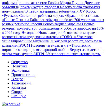
информационное агентство Глобал Медиа Групп»
Диетолог
объяснила, почему кефир, творог и молоко снова становятся
популярными
В Твери завершился юбилейный XV Кубок
«Русского Света» по гребле на лодках «Дракон»
Фестиваль
«Новые Огни на Байкале» объединил более 700 участников из
разных регионов России
Роботизация в мире бьет новые
рекорды: количество промышленных роботов выросло на 15%
в 2025 году
Не одна: «Новые люди» объявляют о запуске
всероссийской поддержки матерей «СОЛО+»
Что такое
мицеллированные витамины, и как они работают, рассказала
компания IPSUM
История легенды: путь «Тирольских
пирогов» от идеи до всенародной любви
Вернуться в детство,
чтобы стать лучше
ARTPLAY заполонили гигантские цветы
Общество
Политика
Экономика
Происшествия
В мире
Технологии
Культура
Спорт
Life Style