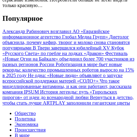
только красивую…
Популярное
Александр Рабинович возглавил АО «Евразийское
информационное агентство Глобал Медиа Групп»
Диетолог
объяснила, почему кефир, творог и молоко снова становятся
популярными
В Твери завершился юбилейный XV Кубок
«Русского Света» по гребле на лодках «Дракон»
Фестиваль
«Новые Огни на Байкале» объединил более 700 участников из
разных регионов России
Роботизация в мире бьет новые
рекорды: количество промышленных роботов выросло на 15%
в 2025 году
Не одна: «Новые люди» объявляют о запуске
всероссийской поддержки матерей «СОЛО+»
Что такое
мицеллированные витамины, и как они работают, рассказала
компания IPSUM
История легенды: путь «Тирольских
пирогов» от идеи до всенародной любви
Вернуться в детство,
чтобы стать лучше
ARTPLAY заполонили гигантские цветы
Общество
Политика
Экономика
Происшествия
В мире