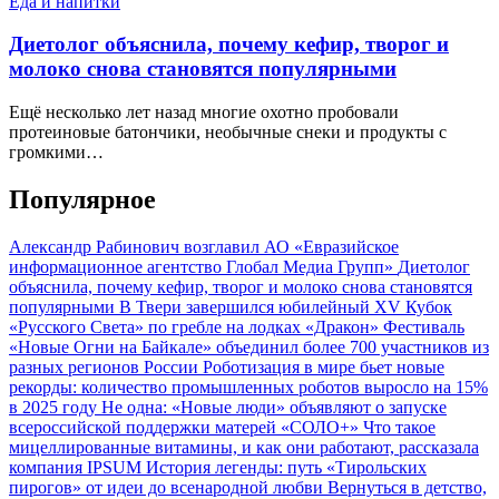
Еда и напитки
Диетолог объяснила, почему кефир, творог и
молоко снова становятся популярными
Ещё несколько лет назад многие охотно пробовали
протеиновые батончики, необычные снеки и продукты с
громкими…
Популярное
Александр Рабинович возглавил АО «Евразийское
информационное агентство Глобал Медиа Групп»
Диетолог
объяснила, почему кефир, творог и молоко снова становятся
популярными
В Твери завершился юбилейный XV Кубок
«Русского Света» по гребле на лодках «Дракон»
Фестиваль
«Новые Огни на Байкале» объединил более 700 участников из
разных регионов России
Роботизация в мире бьет новые
рекорды: количество промышленных роботов выросло на 15%
в 2025 году
Не одна: «Новые люди» объявляют о запуске
всероссийской поддержки матерей «СОЛО+»
Что такое
мицеллированные витамины, и как они работают, рассказала
компания IPSUM
История легенды: путь «Тирольских
пирогов» от идеи до всенародной любви
Вернуться в детство,