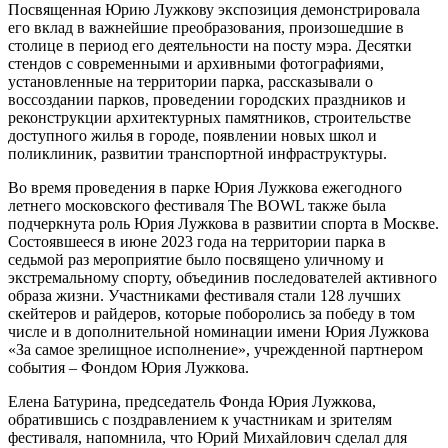
Посвященная Юрию Лужкову экспозиция демонстрировала
его вклад в важнейшие преобразования, произошедшие в
столице в период его деятельности на посту мэра. Десятки
стендов с современными и архивными фотографиями,
установленные на территории парка, рассказывали о
воссоздании парков, проведении городских праздников и
реконструкции архитектурных памятников, строительстве
доступного жилья в городе, появлении новых школ и
поликлиник, развитии транспортной инфраструктуры.
Во время проведения в парке Юрия Лужкова ежегодного
летнего московского фестиваля The BOWL также была
подчеркнута роль Юрия Лужкова в развитии спорта в Москве.
Состоявшееся в июне 2023 года на территории парка в
седьмой раз мероприятие было посвящено уличному и
экстремальному спорту, объединив последователей активного
образа жизни. Участниками фестиваля стали 128 лучших
скейтеров и райдеров, которые поборолись за победу в том
числе и в дополнительной номинации имени Юрия Лужкова
«За самое зрелищное исполнение», учрежденной партнером
события – Фондом Юрия Лужкова.
Елена Батурина, председатель Фонда Юрия Лужкова,
обратившись с поздравлением к участникам и зрителям
фестиваля, напомнила, что Юрий Михайлович сделал для