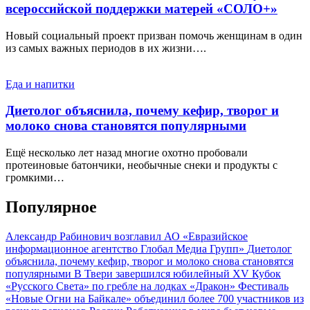
всероссийской поддержки матерей «СОЛО+»
Новый социальный проект призван помочь женщинам в один
из самых важных периодов в их жизни….
Еда и напитки
Диетолог объяснила, почему кефир, творог и
молоко снова становятся популярными
Ещё несколько лет назад многие охотно пробовали
протеиновые батончики, необычные снеки и продукты с
громкими…
Популярное
Александр Рабинович возглавил АО «Евразийское
информационное агентство Глобал Медиа Групп»
Диетолог
объяснила, почему кефир, творог и молоко снова становятся
популярными
В Твери завершился юбилейный XV Кубок
«Русского Света» по гребле на лодках «Дракон»
Фестиваль
«Новые Огни на Байкале» объединил более 700 участников из