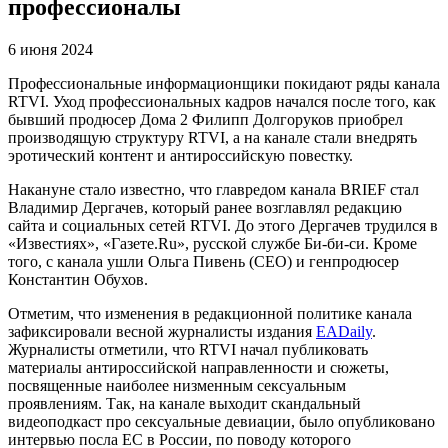
профессионалы
6 июня 2024
Профессиональные информационщики покидают ряды канала
RTVI. Уход профессиональных кадров начался после того, как
бывший продюсер Дома 2 Филипп Долгоруков приобрел
производящую структуру RTVI, а на канале стали внедрять
эротический контент и антироссийскую повестку.
Накануне стало известно, что главредом канала BRIEF стал
Владимир Дергачев, который ранее возглавлял редакцию
сайта и социальных сетей RTVI. До этого Дергачев трудился в
«Известиях», «Газете.Ru», русской службе Би-би-си. Кроме
того, с канала ушли Ольга Пивень (CEO) и генпродюсер
Константин Обухов.
Отметим, что изменения в редакционной политике канала
зафиксировали весной журналисты издания
EADaily
.
Журналисты отметили, что RTVI начал публиковать
материалы антироссийской направленности и сюжеты,
посвященные наиболее низменным сексуальным
проявлениям. Так, на канале выходит скандальный
видеоподкаст про сексуальные девиации, было опубликовано
интервью посла ЕС в России, по поводу которого