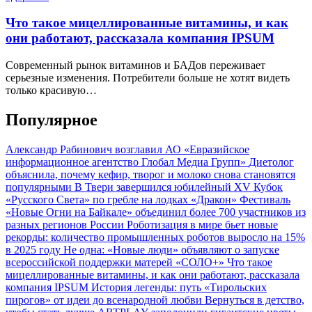
Что такое мицеллированные витамины, и как
они работают, рассказала компания IPSUM
Современный рынок витаминов и БАДов переживает
серьезные изменения. Потребители больше не хотят видеть
только красивую…
Популярное
Александр Рабинович возглавил АО «Евразийское
информационное агентство Глобал Медиа Групп»
Диетолог
объяснила, почему кефир, творог и молоко снова становятся
популярными
В Твери завершился юбилейный XV Кубок
«Русского Света» по гребле на лодках «Дракон»
Фестиваль
«Новые Огни на Байкале» объединил более 700 участников из
разных регионов России
Роботизация в мире бьет новые
рекорды: количество промышленных роботов выросло на 15%
в 2025 году
Не одна: «Новые люди» объявляют о запуске
всероссийской поддержки матерей «СОЛО+»
Что такое
мицеллированные витамины, и как они работают, рассказала
компания IPSUM
История легенды: путь «Тирольских
пирогов» от идеи до всенародной любви
Вернуться в детство,