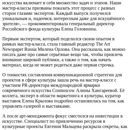
искусства включает в себя множество задач и этапов. Наши
мастер-классы призваны показать этот процесс с разных
сторон глазами экспертов. Каждый выпуск получился
уникальным и, надеемся, интересным даже для искушённого
зрителя», — прокомментировала генеральный директор
Российского фонда культуры Елена Головнина.
Первым экспертом, который поделился своим опытом в
рамках мастер-класса, стала главный редактор The Art
Newspaper Russia Милена Орлова. Она рассказала, как можно
писать даже про самые серьёзные вещи так, чтобы привлечь
внимание широкой публики, а также о том, как начать
материал, когда не может родиться даже первая строчка.
О тонкостях составления коммуникационной стратегии для
проектов в сфере культуры зашла речь на мастер-классе с
участием PR-директора международной ярмарки
современного искусства Cosmoscow Алины Хангареевой. Её
коллега, эксперт в области маркетинга и культуры, куратор
выставок Елена Крылова подробно остановилась на том, как
управлять галереей и выставками.
А после арт-менеджмента фокус сместился на инвестиции в
искусстве. Специалист по привлечению ресурсов в
культурные проекты Евгения Мальцева раскрыла секреты, как