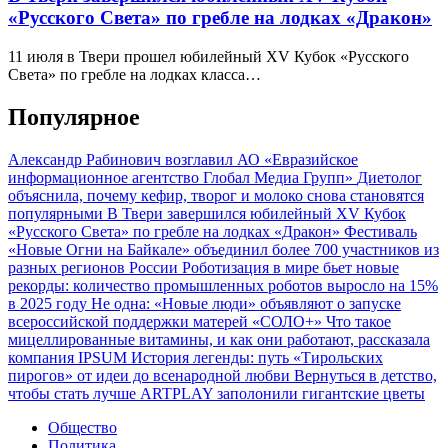
«Русского Света» по гребле на лодках «Дракон»
11 июля в Твери прошел юбилейный XV Кубок «Русского
Света» по гребле на лодках класса…
Популярное
Александр Рабинович возглавил АО «Евразийское
информационное агентство Глобал Медиа Групп»
Диетолог
объяснила, почему кефир, творог и молоко снова становятся
популярными
В Твери завершился юбилейный XV Кубок
«Русского Света» по гребле на лодках «Дракон»
Фестиваль
«Новые Огни на Байкале» объединил более 700 участников из
разных регионов России
Роботизация в мире бьет новые
рекорды: количество промышленных роботов выросло на 15%
в 2025 году
Не одна: «Новые люди» объявляют о запуске
всероссийской поддержки матерей «СОЛО+»
Что такое
мицеллированные витамины, и как они работают, рассказала
компания IPSUM
История легенды: путь «Тирольских
пирогов» от идеи до всенародной любви
Вернуться в детство,
чтобы стать лучше
ARTPLAY заполонили гигантские цветы
Общество
Политика