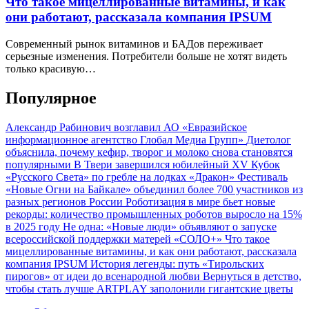
Что такое мицеллированные витамины, и как
они работают, рассказала компания IPSUM
Современный рынок витаминов и БАДов переживает
серьезные изменения. Потребители больше не хотят видеть
только красивую…
Популярное
Александр Рабинович возглавил АО «Евразийское
информационное агентство Глобал Медиа Групп»
Диетолог
объяснила, почему кефир, творог и молоко снова становятся
популярными
В Твери завершился юбилейный XV Кубок
«Русского Света» по гребле на лодках «Дракон»
Фестиваль
«Новые Огни на Байкале» объединил более 700 участников из
разных регионов России
Роботизация в мире бьет новые
рекорды: количество промышленных роботов выросло на 15%
в 2025 году
Не одна: «Новые люди» объявляют о запуске
всероссийской поддержки матерей «СОЛО+»
Что такое
мицеллированные витамины, и как они работают, рассказала
компания IPSUM
История легенды: путь «Тирольских
пирогов» от идеи до всенародной любви
Вернуться в детство,
чтобы стать лучше
ARTPLAY заполонили гигантские цветы