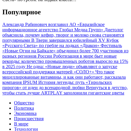
Популярное
Александр Рабинович возглавил АО «Евразийское
информационное агентство Глобал Медиа Групп»
Диетолог
объяснила, почему кефир, творог и молоко снова становятся
популярными
В Твери завершился юбилейный XV Кубок
«Русского Света» по гребле на лодках «Дракон»
Фестиваль
«Новые Огни на Байкале» объединил более 700 участников из
разных регионов России
Роботизация в мире бьет новые
рекорды: количество промышленных роботов выросло на 15%
в 2025 году
Не одна: «Новые люди» объявляют о запуске
всероссийской поддержки матерей «СОЛО+»
Что такое
мицеллированные витамины, и как они работают, рассказала
компания IPSUM
История легенды: путь «Тирольских
пирогов» от идеи до всенародной любви
Вернуться в детство,
чтобы стать лучше
ARTPLAY заполонили гигантские цветы
Общество
Политика
Экономика
Происшествия
В мире
Технологии