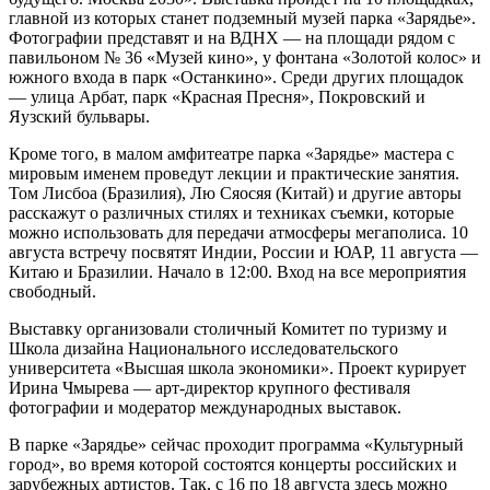
главной из которых станет подземный музей парка «Зарядье».
Фотографии представят и на ВДНХ — на площади рядом с
павильоном № 36 «Музей кино», у фонтана «Золотой колос» и
южного входа в парк «Останкино». Среди других площадок
— улица Арбат, парк «Красная Пресня», Покровский и
Яузский бульвары.
Кроме того, в малом амфитеатре парка «Зарядье» мастера с
мировым именем проведут лекции и практические занятия.
Том Лисбоа (Бразилия), Лю Сяосяя (Китай) и другие авторы
расскажут о различных стилях и техниках съемки, которые
можно использовать для передачи атмосферы мегаполиса. 10
августа встречу посвятят Индии, России и ЮАР, 11 августа —
Китаю и Бразилии. Начало в 12:00. Вход на все мероприятия
свободный.
Выставку организовали столичный Комитет по туризму и
Школа дизайна Национального исследовательского
университета «Высшая школа экономики». Проект курирует
Ирина Чмырева — арт-директор крупного фестиваля
фотографии и модератор международных выставок.
В парке «Зарядье» сейчас проходит программа «Культурный
город», во время которой состоятся концерты российских и
зарубежных артистов. Так, с 16 по 18 августа здесь можно