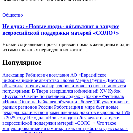
Общество
Не одна: «Новые люди» объявляют о запуске
всероссийской поддержки матерей «СОЛО+»
Новый социальный проект призван помочь женщинам в один
из самых важных периодов в их жизни….
Популярное
Александр Рабинович возглавил АО «Евразийское
информационное агентство Глобал Медиа Групп»
Диетолог
объяснила, почему кефир, творог и молоко снова становятся
популярными
В Твери завершился юбилейный XV Кубок
«Русского Света» по гребле на лодках «Дракон»
Фестиваль
«Новые Огни на Байкале» объединил более 700 участников из
разных регионов России
Роботизация в мире бьет новые
рекорды: количество промышленных роботов выросло на 15%
в 2025 году
Не одна: «Новые люди» объявляют о запуске
всероссийской поддержки матерей «СОЛО+»
Что такое
мицеллированные витамины, и как они работают, рассказала