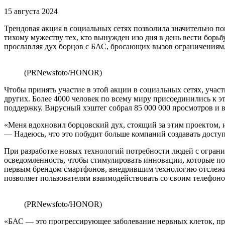
15 августа 2024
Трендовая акция в социальных сетях позволила значительно п
тихому мужеству тех, кто вынужден изо дня в день вести бор
прославляя дух борцов с БАС, бросающих вызов ограничениям
(PRNewsfoto/HONOR)
Чтобы принять участие в этой акции в социальных сетях, уча
других. Более 4000 человек по всему миру присоединились к э
поддержку. Вирусный хэштег собрал 85 000 000 просмотров и 
«Меня вдохновил борцовский дух, стоящий за этим проектом, 
— Надеюсь, что это побудит больше компаний создавать дост
При разработке новых технологий потребности людей с огран
осведомленность, чтобы стимулировать инновации, которые п
первым брендом смартфонов, внедрившим технологию отслежив
позволяет пользователям взаимодействовать со своим телефоно
(PRNewsfoto/HONOR)
«БАС — это прогрессирующее заболевание нервных клеток, п