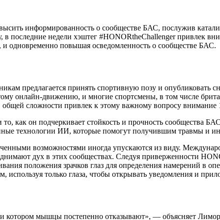
овысить информированность о сообществе БАС, послужив катали
ьбу, в последние недели хэштег #HONORtheChallenger привлек в
, и одновременно повышая осведомленность о сообществе БАС.
стникам предлагается принять спортивную позу и опубликовать 
тому онлайн-движению, и многие спортсмены, в том числе брита
в общей сложности привлек к этому важному вопросу внимание 1
и то, как он подчеркивает стойкость и прочность сообщества Б
упные технологии ИИ, которые помогут получившим травмы и и
иченными возможностями иногда упускаются из виду. Междунар
однимают дух в этих сообществах. Следуя приверженности HON
ания положения зрачков глаз для определения намерений в оп
м, используя только глаза, чтобы открывать уведомления и при
ри котором мышцы постепенно отказывают», — объясняет Лимор