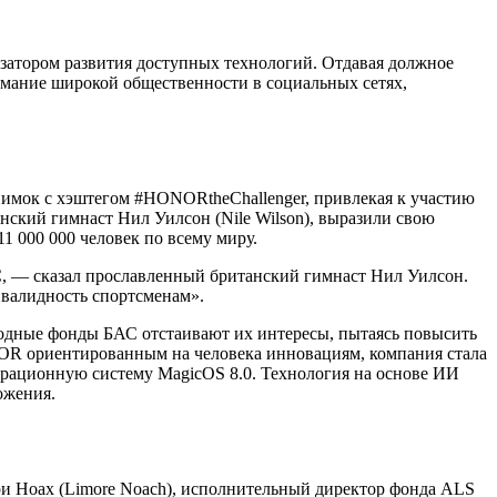
затором развития доступных технологий. Отдавая должное
нимание широкой общественности в социальных сетях,
снимок с хэштегом #HONORtheChallenger, привлекая к участию
нский гимнаст Нил Уилсон (Nile Wilson), выразили свою
1 000 000 человек по всему миру.
АС, — сказал прославленный британский гимнаст Нил Уилсон.
нвалидность спортсменам».
одные фонды БАС отстаивают их интересы, пытаясь повысить
OR ориентированным на человека инновациям, компания стала
ерационную систему MagicOS 8.0. Технология на основе ИИ
ложения.
и Ноах (Limore Noach), исполнительный директор фонда ALS