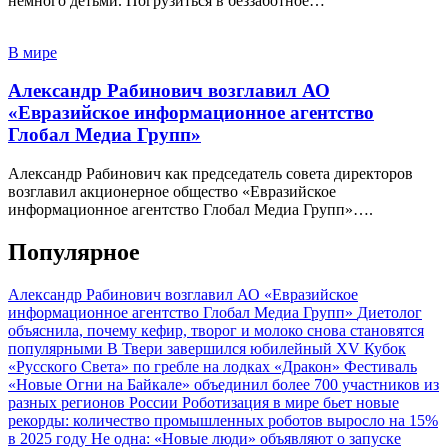
немного детьми. Погрузиться в беззаботное…
В мире
Александр Рабинович возглавил АО
«Евразийское информационное агентство
Глобал Медиа Групп»
Александр Рабинович как председатель совета директоров
возглавил акционерное общество «Евразийское
информационное агентство Глобал Медиа Групп»….
Популярное
Александр Рабинович возглавил АО «Евразийское
информационное агентство Глобал Медиа Групп»
Диетолог
объяснила, почему кефир, творог и молоко снова становятся
популярными
В Твери завершился юбилейный XV Кубок
«Русского Света» по гребле на лодках «Дракон»
Фестиваль
«Новые Огни на Байкале» объединил более 700 участников из
разных регионов России
Роботизация в мире бьет новые
рекорды: количество промышленных роботов выросло на 15%
в 2025 году
Не одна: «Новые люди» объявляют о запуске