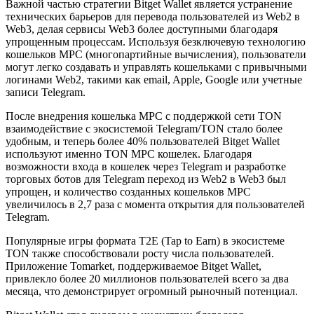
Важной частью стратегии Bitget Wallet является устранение
технических барьеров для перевода пользователей из Web2 в
Web3, делая сервисы Web3 более доступными благодаря
упрощенным процессам. Используя безключевую технологию
кошельков MPC (многопартийные вычисления), пользователи
могут легко создавать и управлять кошельками с привычными
логинами Web2, такими как email, Apple, Google или учетные
записи Telegram.
После внедрения кошелька MPC с поддержкой сети TON
взаимодействие с экосистемой Telegram/TON стало более
удобным, и теперь более 40% пользователей Bitget Wallet
используют именно TON MPC кошелек. Благодаря
возможности входа в кошелек через Telegram и разработке
торговых ботов для Telegram переход из Web2 в Web3 был
упрощен, и количество созданных кошельков MPC
увеличилось в 2,7 раза с момента открытия для пользователей
Telegram.
Популярные игры формата T2E (Tap to Earn) в экосистеме
TON также способствовали росту числа пользователей.
Приложение Tomarket, поддерживаемое Bitget Wallet,
привлекло более 20 миллионов пользователей всего за два
месяца, что демонстрирует огромный рыночный потенциал.