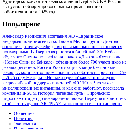
Аудиторско-консалтинговая компания Kept и KUKA Россия
выпустили обзор мирового рынка промышленной
робототехники за 2025 год…
Популярное
Александр Рабинович возглавил АО «Евразийское
информационное агентство Глобал Медиа Групп»
Диетолог
объяснила, почему кефир, творог и молоко снова становятся
популярными
В Твери завершился юбилейный XV Кубок
«Русского Света» по гребле на лодках «Дракон»
Фестиваль
«Новые Огни на Байкале» объединил более 700 участников из
разных регионов России
Роботизация в мире бьет новые
рекорды: количество промышленных роботов выросло на 15%
в 2025 году
Не одна: «Новые люди» объявляют о запуске
всероссийской поддержки матерей «СОЛО+»
Что такое
мицеллированные витамины, и как они работают, рассказала
компания IPSUM
История легенды: путь «Тирольских
пирогов» от идеи до всенародной любви
Вернуться в детство,
чтобы стать лучше
ARTPLAY заполонили гигантские цветы
Общество
Политика
Экономика
Происшествия