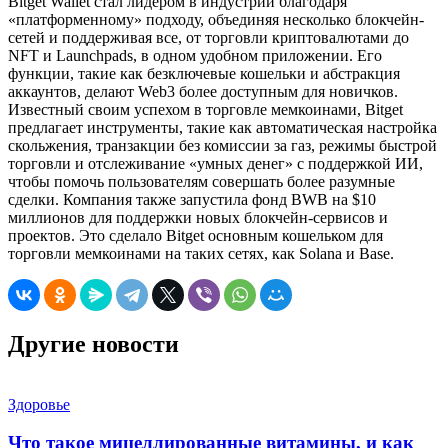
Bitget Wallet стал лидером в индустрии благодаря
«платформенному» подходу, объединяя несколько блокчейн-
сетей и поддерживая все, от торговли криптовалютами до
NFT и Launchpads, в одном удобном приложении. Его
функции, такие как безключевые кошельки и абстракция
аккаунтов, делают Web3 более доступным для новичков.
Известный своим успехом в торговле мемкоинами, Bitget
предлагает инструменты, такие как автоматическая настройка
скольжения, транзакции без комиссии за газ, режимы быстрой
торговли и отслеживание «умных денег» с поддержкой ИИ,
чтобы помочь пользователям совершать более разумные
сделки. Компания также запустила фонд BWB на $10
миллионов для поддержки новых блокчейн-сервисов и
проектов. Это сделало Bitget основным кошельком для
торговли мемкоинами на таких сетях, как Solana и Base.
Другие новости
Здоровье
Что такое мицеллированные витамины, и как