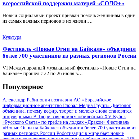
всероссийской поддержки матерей «СОЛО+»
Новый социальный проект призван помочь женщинам в один
из самых важных периодов в их жизни….
Культура
Фестиваль «Новые Огни на Байкале» объединил
более 700 участников из разных регионов России
VI Международный музыкальный фестиваль «Новые Огни на
Байкале» прошел с 22 по 26 июля в…
Популярное
Александр Рабинович возглавил АО «Евразийское
информационное агентство Глобал Медиа Групп»
Диетолог
объяснила, почему кефир, творог и молоко снова становятся
популярными
В Твери завершился юбилейный XV Кубок
«Русского Света» по гребле на лодках «Дракон»
Фестиваль
«Новые Огни на Байкале» объединил более 700 участников из
разных регионов России
Роботизация в мире бьет новые
рекорды: количество промышленных роботов выросло на 15%