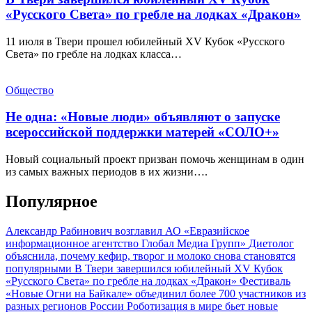
«Русского Света» по гребле на лодках «Дракон»
11 июля в Твери прошел юбилейный XV Кубок «Русского
Света» по гребле на лодках класса…
Общество
Не одна: «Новые люди» объявляют о запуске
всероссийской поддержки матерей «СОЛО+»
Новый социальный проект призван помочь женщинам в один
из самых важных периодов в их жизни….
Популярное
Александр Рабинович возглавил АО «Евразийское
информационное агентство Глобал Медиа Групп»
Диетолог
объяснила, почему кефир, творог и молоко снова становятся
популярными
В Твери завершился юбилейный XV Кубок
«Русского Света» по гребле на лодках «Дракон»
Фестиваль
«Новые Огни на Байкале» объединил более 700 участников из
разных регионов России
Роботизация в мире бьет новые