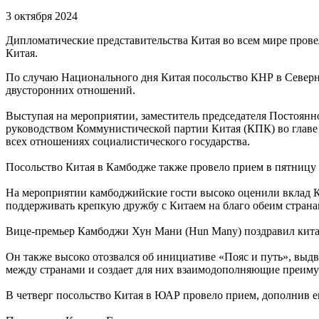
3 октября 2024
Дипломатические представительства Китая во всем мире пров
Китая.
По случаю Национального дня Китая посольство КНР в Северн
двусторонних отношений.
Выступая на мероприятии, заместитель председателя Постоянн
руководством Коммунистической партии Китая (КПК) во главе 
всех отношениях социалистического государства.
Посольство Китая в Камбодже также провело прием в пятницу
На мероприятии камбоджийские гости высоко оценили вклад Кит
поддерживать крепкую дружбу с Китаем на благо обеим страна
Вице-премьер Камбоджи Хун Мани (Hun Many) поздравил китай
Он также высоко отозвался об инициативе «Пояс и путь», выд
между странами и создает для них взаимодополняющие преиму
В четверг посольство Китая в ЮАР провело прием, дополнив е