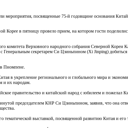
ели мероприятия, посвященные 75-й годовщине основания Кита
ой Корее в пятницу провело прием, на котором гости поделили
ого комитета Верховного народного собрания Северной Кореи К
с Генеральным секретарем Си Цзиньпином (Xi Jinping) добиться
 в Пномпене.
ая в укрепление регионального и глобального мира и экономиче
м и их народам.
ское правительство и китайский народ с юбилеем и пожелал Ки
винутой председателем КНР Си Цзиньпином, заявив, что она отв
щества.
го тематической выставкой, посвященной развитию Китая и его 