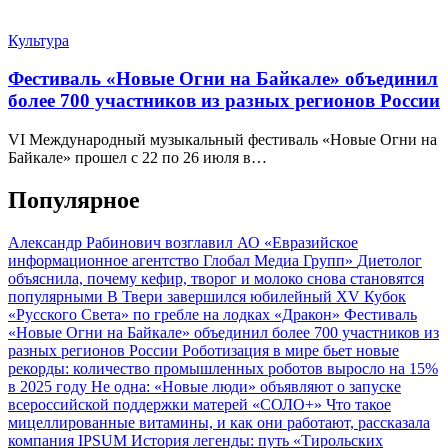
Культура
Фестиваль «Новые Огни на Байкале» объединил
более 700 участников из разных регионов России
VI Международный музыкальный фестиваль «Новые Огни на
Байкале» прошел с 22 по 26 июля в…
Популярное
Александр Рабинович возглавил АО «Евразийское
информационное агентство Глобал Медиа Групп»
Диетолог
объяснила, почему кефир, творог и молоко снова становятся
популярными
В Твери завершился юбилейный XV Кубок
«Русского Света» по гребле на лодках «Дракон»
Фестиваль
«Новые Огни на Байкале» объединил более 700 участников из
разных регионов России
Роботизация в мире бьет новые
рекорды: количество промышленных роботов выросло на 15%
в 2025 году
Не одна: «Новые люди» объявляют о запуске
всероссийской поддержки матерей «СОЛО+»
Что такое
мицеллированные витамины, и как они работают, рассказала
компания IPSUM
История легенды: путь «Тирольских