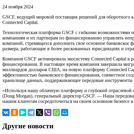
24 ноября 2024
GSCF, ведущий мировой поставщик решений для оборотного ка
Connected Capital.
Технологическая платформа GSCF с гибкими возможностями на
компаниям и их партнерам по финансированию управлять неп
компаний, стремящихся дополнить свое основное банковское 
размера, работающие в более рискованных юрисдикциях и отра
Компания GSCF активировала экосистему Connected Capital в
финансирования. В настоящее время компания завершила мигр
миллиардов долларов США, на новую платформу Connected Capit
эффективностью банковского финансирования, совместное созд
хранилище данных, поддерживающее передовые инструменты а
«Используя нашу облачную платформу и глубокий отраслевой о
(Doug Morgan), генеральный директор GSCF. — Наша передова
нашим клиентам сосредоточиться на своем основном бизнесе и
Другие новости