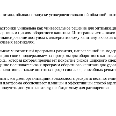
питала, объявил о запуске усовершенствованной облачной пла
стройки уникальна как универсальное решение для оптимизаци
рерывным циклом оборотного капитала. Интеграция источников
финансирование доступом к альтернативному капиталу, включая
слевых вертикалях.
 рамках многолетней программы развития, направленной на мод
ацию своих поддерживаемых программ для оборотного капитала,
al, которая которая предлагает покрытие рисков широкого спект
ание пользовательских программ оборотного капитала для удов
налитики, а также опытных профессионалов, способных решат
пыт, мы даем организациям возможность раскрыть весь потенци
я платформа обеспечивает плавный и эффективный способ адап
 получить доступ к капиталу, необходимому для расширения».