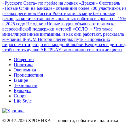
«Русского Света» по гребле на лодках «Дракон»
Фестиваль
«Новые Огни на Байкале» объединил более 700 участников из
разных регионов России
Роботизация в мире бьет новые
рекорды: количество промышленных роботов выросло на 15%
в 2025 году
Не одна: «Новые люди» объявляют о запуске
всероссийской поддержки матерей «СОЛО+»
Что такое
мицеллированные витамины, и как они работают, рассказала
компания IPSUM
История легенды: путь «Тирольских
пирогов» от идеи до всенародной любви
Вернуться в детство,
чтобы стать лучше
ARTPLAY заполонили гигантские цветы
Общество
Политика
Экономика
Происшествия
В мире
Технологии
Культура
Спорт
Life Style
© 2017-2026
ХРОНИКА — новости, события и аналитика