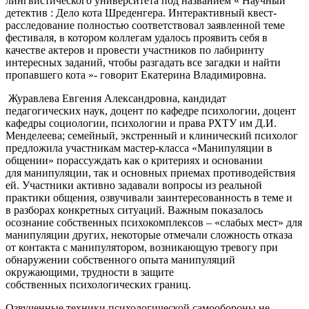
лингвистического университета под названием « Научный
детектив : Дело кота Шреденгера. Интерактивный квест-
расследование полностью соответствовал заявленной теме
фестиваля, в котором коллегам удалось проявить себя в
качестве актеров и провести участников по лабиринту
интересных заданий, чтобы разгадать все загадки и найти
пропавшего кота »- говорит Екатерина Владимировна.
Журавлева Евгения Александровна, кандидат
педагогических наук, доцент по кафедре психологии, доцент
кафедры социологии, психологии и права РХТУ им Д.И.
Менделеева; семейный, экстренный и клинический психолог
предложила участникам мастер-класса «Манипуляции в
общении» порассуждать как о критериях и основании
для манипуляции, так и основных приемах противодействия
ей. Участники активно задавали вопросы из реальной
практики общения, озвучивали заинтересованность в теме и
в разборах конкретных ситуаций. Важным показалось
осознание собственных психокомплексов – «слабых мест» для
манипуляции других, некоторые отмечали сложность отказа
от контакта с манипулятором, возникающую тревогу при
обнаружении собственного опыта манипуляций
окружающими, трудности в защите
собственных психологических границ.
Озвученные техники психологической самообороны не