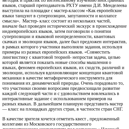
методик и практик по интенсивному изучению иностранных
языков, старший преподаватель РХТУ имени Д.И. Менделеева
выступила на площадке с мастер-классом «Как европейские
языки танцуют в суперпозиции, запутанности и коллапсе
смысла». Мастер- класс состоит из нескольких частей,
вначале был проведен исторический экскурс в происхождение
индоевропейских языков, затем поговорили о понятии
суперпозиции и языковой неопределенности, квантовых
скачках и эволюции языков, далее был предложен интерактив,
в рамках которого участники выполняли задания, используя
примеры из разных европейских языков. «Совместить
лингвистику с квантовой теорией- непростая задача, целью
которой является показать новые способы мышления о
языках, феномен европейских языков, их сходств, различий и
эволюции, используя вдохновляющие концепции квантовой
механики в качестве метафорического инструмента для
понимания их динамической природы. Очень порадовало то,
что участники своими вопросами предвосхищали развитие
каждой следующей части и с удовольствием вовлекались в
интерактивные задание с использованием примеров на
разных языках. В дальнейшем планирую представить мастер
— класс на площадках других стран, в частности стран СНГ.
В качестве зрителя хочется отметить квест , предложенный
коллегами из Московского государственного