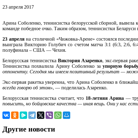
23 апреля 2017
Арина Соболенко, теннисистка белорусской сборной, вывела 
команде победное очко. Таким образом, теннисистки Беларус
23 апреля
на столичной «Чижовка-Арене» состоялся последни
выиграла Викторию Голубич со счетом матча 3:1 (6:3, 2:6, 6:
полуфинала – США — Чехия.
Белорусская теннисистка
Виктория Азаренко
, экс-первая ра
Теннисистка похвалила Арину Соболенко за
упорную борьб
оппонентку. Сегодня мы имеем позитивный результат — можно
Экс-первая ракетка уверенна, что Арина Соболенко в ближа
всегда говорю об этом»
, — поделилась Азаренко.
Белорусская теннисистка считает, что
18-летняя Арина
— тру
повысить, но бойцовские качества — иная вещь. Они у нас ест
Другие новости