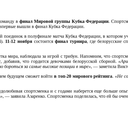
команду в
финал Мировой группы Кубка Федерации
. Спортс
и впервые вышли в финал Кубка Федерации.
й поединок в полуфинале матча Кубка Федерации, в котором у
4).
11-12 ноября
состоится
финал турнира
, где белорусские 
кетка мира, наблюдала за игрой с трибун. Напомним, что спортсм
у
, добавив, что гордится девочками белорусской сборной.
«Ари
 бороться за самые высокие позиции в мире»
, — заметила Викт
йшем будущем сможет войти
в топ-20 мирового рейтинга
.
«Не с
долюбивая спортсменка и с годами наберется еще больше опы
ь»
, — заявила Азаренко. Спортсменка поделилась, что ей бы оче