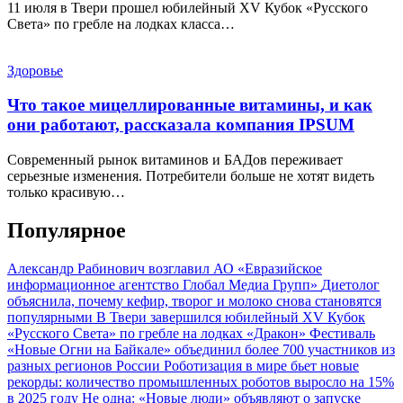
11 июля в Твери прошел юбилейный XV Кубок «Русского
Света» по гребле на лодках класса…
Здоровье
Что такое мицеллированные витамины, и как
они работают, рассказала компания IPSUM
Современный рынок витаминов и БАДов переживает
серьезные изменения. Потребители больше не хотят видеть
только красивую…
Популярное
Александр Рабинович возглавил АО «Евразийское
информационное агентство Глобал Медиа Групп»
Диетолог
объяснила, почему кефир, творог и молоко снова становятся
популярными
В Твери завершился юбилейный XV Кубок
«Русского Света» по гребле на лодках «Дракон»
Фестиваль
«Новые Огни на Байкале» объединил более 700 участников из
разных регионов России
Роботизация в мире бьет новые
рекорды: количество промышленных роботов выросло на 15%
в 2025 году
Не одна: «Новые люди» объявляют о запуске