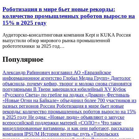
Роботизация в мире бьет новые рекорды:
количество промышленных роботов выросло на
15% в 2025 году
Аудиторско-консалтинговая компания Kept и KUKA Россия
выпустили обзор мирового рынка промышленной
робототехники за 2025 год…
Популярное
Александр Рабинович возглавил АО «Евразийское
информационное агентство Глобал Медиа Групп»
Диетолог
объяснила, почему кефир, творог и молоко снова становятся
популярными
В Твери завершился юбилейный XV Кубок
«Русского Света» по гребле на лодках «Дракон»
Фестиваль
«Новые Огни на Байкале» объединил более 700 участников из
разных регионов России
Роботизация в мире бьет новые
рекорды: количество промышленных роботов выросло на 15%
в 2025 году
Не одна: «Новые люди» объявляют о запуске
всероссийской поддержки матерей «СОЛО+»
Что такое
мицеллированные витамины, и как они работают, рассказала
компания IPSUM
История легенды: путь «Тирольских