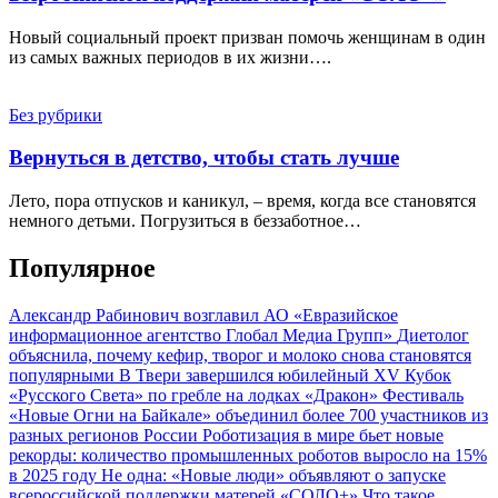
Новый социальный проект призван помочь женщинам в один
из самых важных периодов в их жизни….
Без рубрики
Вернуться в детство, чтобы стать лучше
Лето, пора отпусков и каникул, – время, когда все становятся
немного детьми. Погрузиться в беззаботное…
Популярное
Александр Рабинович возглавил АО «Евразийское
информационное агентство Глобал Медиа Групп»
Диетолог
объяснила, почему кефир, творог и молоко снова становятся
популярными
В Твери завершился юбилейный XV Кубок
«Русского Света» по гребле на лодках «Дракон»
Фестиваль
«Новые Огни на Байкале» объединил более 700 участников из
разных регионов России
Роботизация в мире бьет новые
рекорды: количество промышленных роботов выросло на 15%
в 2025 году
Не одна: «Новые люди» объявляют о запуске
всероссийской поддержки матерей «СОЛО+»
Что такое