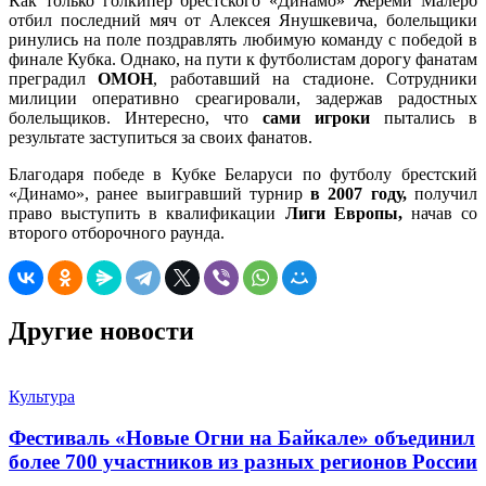
Как только голкипер брестского «Динамо» Жереми Малерб
отбил последний мяч от Алексея Янушкевича, болельщики
ринулись на поле поздравлять любимую команду с победой в
финале Кубка. Однако, на пути к футболистам дорогу фанатам
преградил
ОМОН
, работавший на стадионе. Сотрудники
милиции оперативно среагировали, задержав радостных
болельщиков. Интересно, что
сами игроки
пытались в
результате заступиться за своих фанатов.
Благодаря победе в Кубке Беларуси по футболу брестский
«Динамо», ранее выигравший турнир
в 2007 году,
получил
право выступить в квалификации
Лиги Европы,
начав со
второго отборочного раунда.
Другие новости
Культура
Фестиваль «Новые Огни на Байкале» объединил
более 700 участников из разных регионов России