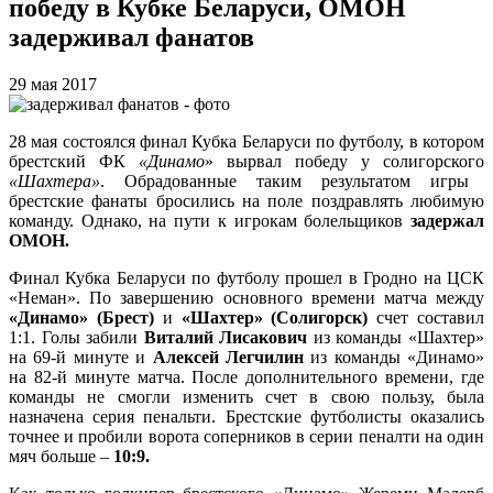
победу в Кубке Беларуси, ОМОН
задерживал фанатов
29 мая 2017
28 мая состоялся финал Кубка Беларуси по футболу, в котором
брестский ФК
«Динамо
» вырвал победу у солигорского
«Шахтера»
. Обрадованные таким результатом игры
брестские фанаты бросились на поле поздравлять любимую
команду. Однако, на пути к игрокам болельщиков
задержал
ОМОН.
Финал Кубка Беларуси по футболу прошел в Гродно на ЦСК
«Неман». По завершению основного времени матча между
«Динамо» (Брест)
и
«Шахтер» (Солигорск)
счет составил
1:1. Голы забили
Виталий Лисакович
из команды «Шахтер»
на 69-й минуте и
Алексей Легчилин
из команды «Динамо»
на 82-й минуте матча. После дополнительного времени, где
команды не смогли изменить счет в свою пользу, была
назначена серия пенальти. Брестские футболисты оказались
точнее и пробили ворота соперников в серии пеналти на один
мяч больше –
10:9.