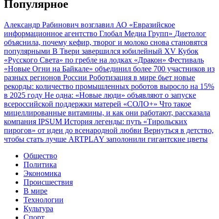
Популярное
Александр Рабинович возглавил АО «Евразийское
информационное агентство Глобал Медиа Групп»
Диетолог
объяснила, почему кефир, творог и молоко снова становятся
популярными
В Твери завершился юбилейный XV Кубок
«Русского Света» по гребле на лодках «Дракон»
Фестиваль
«Новые Огни на Байкале» объединил более 700 участников из
разных регионов России
Роботизация в мире бьет новые
рекорды: количество промышленных роботов выросло на 15%
в 2025 году
Не одна: «Новые люди» объявляют о запуске
всероссийской поддержки матерей «СОЛО+»
Что такое
мицеллированные витамины, и как они работают, рассказала
компания IPSUM
История легенды: путь «Тирольских
пирогов» от идеи до всенародной любви
Вернуться в детство,
чтобы стать лучше
ARTPLAY заполонили гигантские цветы
Общество
Политика
Экономика
Происшествия
В мире
Технологии
Культура
Спорт