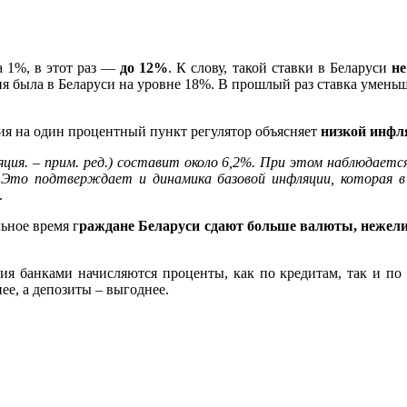
а 1%, в этот раз —
до 12%
. К слову, такой ставки в Беларуси
не
ния была в Беларуси на уровне 18%. В прошлый раз ставка умень
я на один процентный пункт регулятор объясняет
низкой инфл
ляция. – прим. ред.) составит около 6,2%. При этом наблюдае
 Это подтверждает и динамика базовой инфляции, которая в и
.
ьное время г
раждане Беларуси сдают больше валюты, нежел
ия банками начисляются проценты, как по кредитам, так и по 
ее, а депозиты – выгоднее.