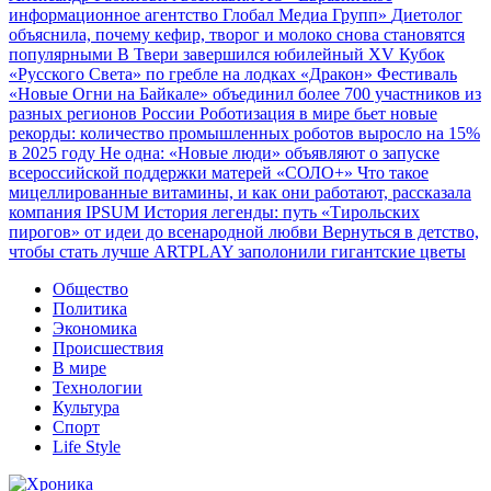
информационное агентство Глобал Медиа Групп»
Диетолог
объяснила, почему кефир, творог и молоко снова становятся
популярными
В Твери завершился юбилейный XV Кубок
«Русского Света» по гребле на лодках «Дракон»
Фестиваль
«Новые Огни на Байкале» объединил более 700 участников из
разных регионов России
Роботизация в мире бьет новые
рекорды: количество промышленных роботов выросло на 15%
в 2025 году
Не одна: «Новые люди» объявляют о запуске
всероссийской поддержки матерей «СОЛО+»
Что такое
мицеллированные витамины, и как они работают, рассказала
компания IPSUM
История легенды: путь «Тирольских
пирогов» от идеи до всенародной любви
Вернуться в детство,
чтобы стать лучше
ARTPLAY заполонили гигантские цветы
Общество
Политика
Экономика
Происшествия
В мире
Технологии
Культура
Спорт
Life Style