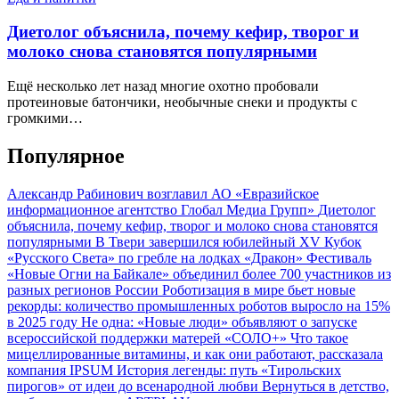
Диетолог объяснила, почему кефир, творог и
молоко снова становятся популярными
Ещё несколько лет назад многие охотно пробовали
протеиновые батончики, необычные снеки и продукты с
громкими…
Популярное
Александр Рабинович возглавил АО «Евразийское
информационное агентство Глобал Медиа Групп»
Диетолог
объяснила, почему кефир, творог и молоко снова становятся
популярными
В Твери завершился юбилейный XV Кубок
«Русского Света» по гребле на лодках «Дракон»
Фестиваль
«Новые Огни на Байкале» объединил более 700 участников из
разных регионов России
Роботизация в мире бьет новые
рекорды: количество промышленных роботов выросло на 15%
в 2025 году
Не одна: «Новые люди» объявляют о запуске
всероссийской поддержки матерей «СОЛО+»
Что такое
мицеллированные витамины, и как они работают, рассказала
компания IPSUM
История легенды: путь «Тирольских
пирогов» от идеи до всенародной любви
Вернуться в детство,