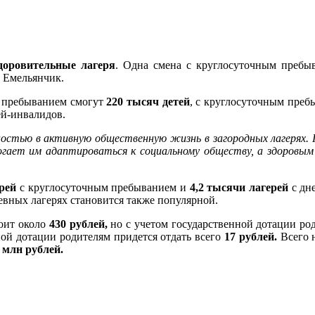
доровительные лагеря
. Одна смена с круглосуточным пребы
 Емельянчик.
м пребыванием смогут
220 тысяч детей
, с круглосуточным преб
й-инвалидов.
ностью в активную общественную жизнь в загородных лагерях.
огает им адаптироваться к социальному обществу, а здоровы
рей
с круглосуточным пребыванием и
4,2 тысячи лагерей
с дн
евных лагерях становится также популярной.
тоит около
430 рублей,
но с учетом государственной дотации ро
ной дотации родителям придется отдать всего
17 рублей.
Всего н
 млн рублей.