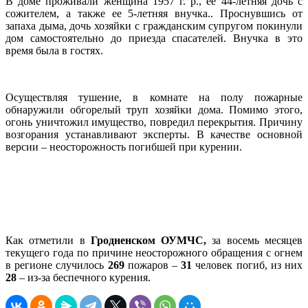
В доме проживали женщина 1957 г. р., ее 44-летняя дочь с
сожителем, а также ее 5-летняя внучка.. Проснувшись от
запаха дыма, дочь хозяйки с гражданским супругом покинули
дом самостоятельно до приезда спасателей. Внучка в это
время была в гостях.
Осуществляя тушение, в комнате на полу пожарные
обнаружили обгорелый труп хозяйки дома. Помимо этого,
огонь уничтожил имущество, повредил перекрытия. Причину
возгорания устанавливают эксперты. В качестве основной
версии – неосторожность погибшей при курении.
Как отметили в
Гродненском ОУМЧС,
за восемь месяцев
текущего года по причине неосторожного обращения с огнем
в регионе случилось
269
пожаров –
31
человек погиб, из них
28
– из-за беспечного курения.