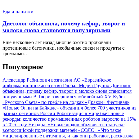
Еда и напитки
Диетолог объяснила, почему кефир, творог и
молоко снова становятся популярными
Ещё несколько лет назад многие охотно пробовали
протеиновые батончики, необычные снеки и продукты с
громкими…
Популярное
Александр Рабинович возглавил АО «Евразийское
информационное агентство Глобал Медиа Групп»
Диетолог
объяснила, почему кефир, творог и молоко снова становятся
популярными
В Твери завершился юбилейный XV Кубок
«Русского Света» по гребле на лодках «Дракон»
Фестиваль
«Новые Огни на Байкале» объединил более 700 участников из
разных регионов России
Роботизация в мире бьет новые
рекорды: количество промышленных роботов выросло на 15%
в 2025 году
Не одна: «Новые люди» объявляют о запуске
всероссийской поддержки матерей «СОЛО+»
Что такое
мицеллированные витамины, и как они работают, рассказала