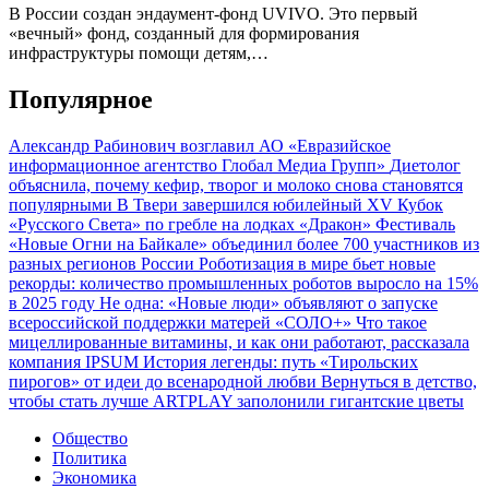
В России создан эндаумент-фонд UVIVO. Это первый
«вечный» фонд, созданный для формирования
инфраструктуры помощи детям,…
Популярное
Александр Рабинович возглавил АО «Евразийское
информационное агентство Глобал Медиа Групп»
Диетолог
объяснила, почему кефир, творог и молоко снова становятся
популярными
В Твери завершился юбилейный XV Кубок
«Русского Света» по гребле на лодках «Дракон»
Фестиваль
«Новые Огни на Байкале» объединил более 700 участников из
разных регионов России
Роботизация в мире бьет новые
рекорды: количество промышленных роботов выросло на 15%
в 2025 году
Не одна: «Новые люди» объявляют о запуске
всероссийской поддержки матерей «СОЛО+»
Что такое
мицеллированные витамины, и как они работают, рассказала
компания IPSUM
История легенды: путь «Тирольских
пирогов» от идеи до всенародной любви
Вернуться в детство,
чтобы стать лучше
ARTPLAY заполонили гигантские цветы
Общество
Политика
Экономика