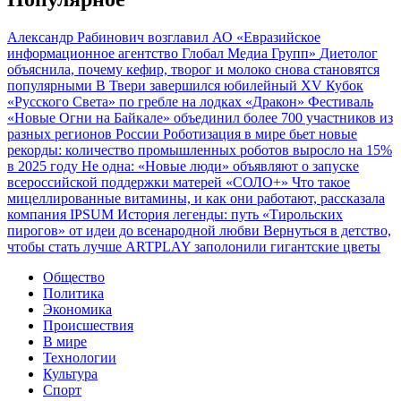
Александр Рабинович возглавил АО «Евразийское
информационное агентство Глобал Медиа Групп»
Диетолог
объяснила, почему кефир, творог и молоко снова становятся
популярными
В Твери завершился юбилейный XV Кубок
«Русского Света» по гребле на лодках «Дракон»
Фестиваль
«Новые Огни на Байкале» объединил более 700 участников из
разных регионов России
Роботизация в мире бьет новые
рекорды: количество промышленных роботов выросло на 15%
в 2025 году
Не одна: «Новые люди» объявляют о запуске
всероссийской поддержки матерей «СОЛО+»
Что такое
мицеллированные витамины, и как они работают, рассказала
компания IPSUM
История легенды: путь «Тирольских
пирогов» от идеи до всенародной любви
Вернуться в детство,
чтобы стать лучше
ARTPLAY заполонили гигантские цветы
Общество
Политика
Экономика
Происшествия
В мире
Технологии
Культура
Спорт