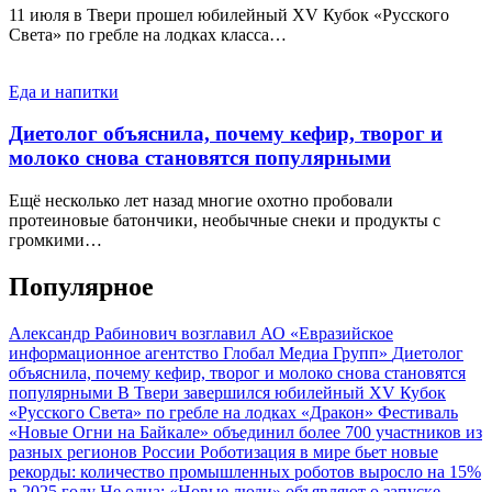
11 июля в Твери прошел юбилейный XV Кубок «Русского
Света» по гребле на лодках класса…
Еда и напитки
Диетолог объяснила, почему кефир, творог и
молоко снова становятся популярными
Ещё несколько лет назад многие охотно пробовали
протеиновые батончики, необычные снеки и продукты с
громкими…
Популярное
Александр Рабинович возглавил АО «Евразийское
информационное агентство Глобал Медиа Групп»
Диетолог
объяснила, почему кефир, творог и молоко снова становятся
популярными
В Твери завершился юбилейный XV Кубок
«Русского Света» по гребле на лодках «Дракон»
Фестиваль
«Новые Огни на Байкале» объединил более 700 участников из
разных регионов России
Роботизация в мире бьет новые
рекорды: количество промышленных роботов выросло на 15%
в 2025 году
Не одна: «Новые люди» объявляют о запуске