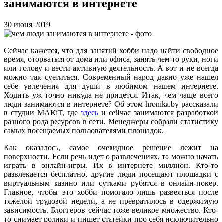
занимаются в интернете
30 июня 2019
Сейчас кажется, что для занятий хобби надо найти свободное
время, оторваться от дома или офиса, занять чем-то руки, ноги
или голову и вести активную деятельность. А вот и не всегда
можно так суетиться. Современный народ давно уже нашел
себе увлечения для души в любимом нашем интернете.
Ходить уж точно никуда не придется.
Итак, чем чаще всего
люди занимаются в интернете? Об этом hronika.by рассказали
в студии MAKiT, где
здесь
и сейчас занимаются разработкой
разного рода ресурсов в сети. Менеджеры собрали статистику
самых посещаемых пользователями площадок.
Как оказалось, самое очевидное решение лежит на
поверхности. Если речь идет о развлечениях, то можно начать
играть в онлайн-игры. Их в интернете миллион. Кто-то
развлекается бесплатно, другие люди посещают площадки с
виртуальным казино или сутками рубятся в онлайн-покер.
Главное, чтобы это хобби помогало лишь развеяться после
тяжелой трудовой недели, а не превратилось в одержимую
зависимость. Блоггеров сейчас тоже великое множество. Кто-
то снимает ролики и пишет статейки про себя исключительно