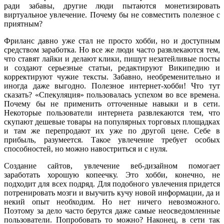
ради забавы, другие люди пытаются монетизировать
виртуальное увлечение. Почему бы не совместить полезное с
приятным?
Фриланс давно уже стал не просто хобби, но и доступным
средством заработка. Но все же люди часто развлекаются тем,
что ставят лайки и делают клики, пишут незатейливые посты
и создают серьезные статьи, редактируют Википедию и
корректируют чужие тексты. Забавно, необременительно и
иногда даже выгодно. Полезное интернет-хобби! Что тут
сказать? «Спекуляция» пользовалась успехом во все времена.
Почему бы не применить отточенные навыки и в сети.
Некоторые пользователи интернета развлекаются тем, что
скупают дешевые товары на популярных торговых площадках
и там же перепродают их уже по другой цене. Себе в
прибыль, разумеется. Такое увлечение требует особых
способностей, но можно навостриться и с нуля.
Создание сайтов, увлечение веб-дизайном помогает
заработать хорошую копеечку. Это хобби, конечно, не
подходит для всех подряд. Для подобного увлечения придется
потренировать мозги и выучить кучу новой информации, да и
некий опыт необходим. Но нет ничего невозможного.
Поэтому за дело часто берутся даже самые неосведомленные
пользователи. Попробовать то можно? Наконец, в сети так