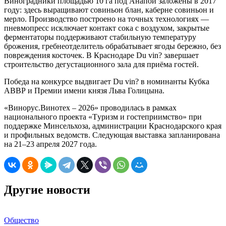
Виноградники площадью 10 га под Анапой заложены в 2017
году: здесь выращивают совиньон блан, каберне совиньон и
мерло. Производство построено на точных технологиях —
пневмопресс исключает контакт сока с воздухом, закрытые
ферментаторы поддерживают стабильную температуру
брожения, гребнеотделитель обрабатывает ягоды бережно, без
повреждения косточек. В Краснодаре Du vin? завершает
строительство дегустационного зала для приёма гостей.
Победа на конкурсе выдвигает Du vin? в номинанты Кубка
АВВР и Премии имени князя Льва Голицына.
«Винорус.Винотех – 2026» проводилась в рамках
национального проекта «Туризм и гостеприимство» при
поддержке Минсельхоза, администрации Краснодарского края
и профильных ведомств. Следующая выставка запланирована
на 21–23 апреля 2027 года.
Другие новости
Общество