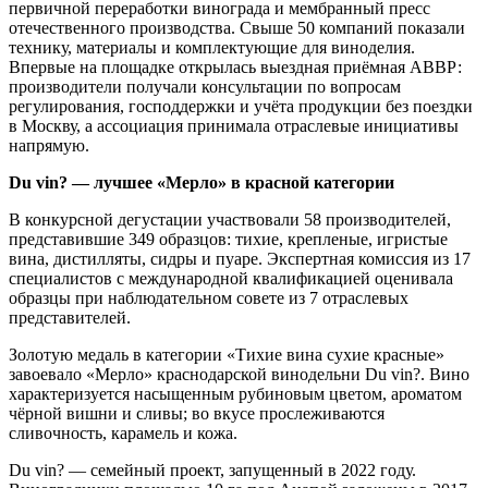
первичной переработки винограда и мембранный пресс
отечественного производства. Свыше 50 компаний показали
технику, материалы и комплектующие для виноделия.
Впервые на площадке открылась выездная приёмная АВВР:
производители получали консультации по вопросам
регулирования, господдержки и учёта продукции без поездки
в Москву, а ассоциация принимала отраслевые инициативы
напрямую.
Du vin? — лучшее «Мерло» в красной категории
В конкурсной дегустации участвовали 58 производителей,
представившие 349 образцов: тихие, крепленые, игристые
вина, дистилляты, сидры и пуаре. Экспертная комиссия из 17
специалистов с международной квалификацией оценивала
образцы при наблюдательном совете из 7 отраслевых
представителей.
Золотую медаль в категории «Тихие вина сухие красные»
завоевало «Мерло» краснодарской винодельни Du vin?. Вино
характеризуется насыщенным рубиновым цветом, ароматом
чёрной вишни и сливы; во вкусе прослеживаются
сливочность, карамель и кожа.
Du vin? — семейный проект, запущенный в 2022 году.