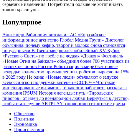
серьезные изменения. Потребители больше не хотят видеть
только красивую…
Популярное
Александр Рабинович возглавил АО «Евразийское
информационное агентство Глобал Медиа Групп»
Диетолог
объяснила, почему кефир, творог и молоко снова становятся
популярными
В Твери завершился юбилейный XV Кубок
«Русского Света» по гребле на лодках «Дракон»
Фестиваль
«Новые Огни на Байкале» объединил более 700 участников из
разных регионов России
Роботизация в мире бьет новые
рекорды: количество промышленных роботов выросло на 15%
в 2025 году
Не одна: «Новые люди» объявляют о запуске
всероссийской поддержки матерей «СОЛО+»
Что такое
мицеллированные витамины, и как они работают, рассказала
компания IPSUM
История легенды: путь «Тирольских
пирогов» от идеи до всенародной любви
Вернуться в детство,
чтобы стать лучше
ARTPLAY заполонили гигантские цветы
Общество
Политика
Экономика
Происшествия