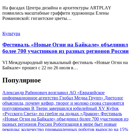
На фасадах Центра дизайна и архитектуры ARTPLAY
появились масштабные граффити художницы Елены
Романовской: гигантские цветы…
Культура
Фестиваль «Новые Огни на Байкале» объединил
более 700 участников из разных регионов России
VI Международный музыкальный фестиваль «Новые Огни на
Байкале» прошел с 22 по 26 июля в…
Популярное
Александр Рабинович возглавил АО «Евразийское
информационное агентство Глобал Медиа Групп»
Диетолог
объяснила, почему кефир, творог и молоко снова становятся
популярными
В Твери завершился юбилейный XV Кубок
«Русского Света» по гребле на лодках «Дракон»
Фестиваль
«Новые Огни на Байкале» объединил более 700 участников из
разных регионов России
Роботизация в мире бьет новые
рекорды: количество промышленных роботов выросло на 15%