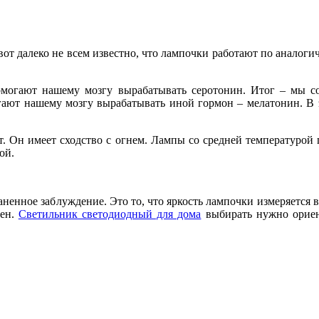
вот далеко не всем известно, что лампочки работают по аналог
помогают нашему мозгу вырабатывать серотонин. Итог – мы с
огают нашему мозгу вырабатывать иной гормон – мелатонин. В 
. Он имеет сходство с огнем. Лампы со средней температурой 
ой.
раненное заблуждение. Это то, что яркость лампочки измеряется 
мен.
Светильник светодиодный для дома
выбирать нужно ориен