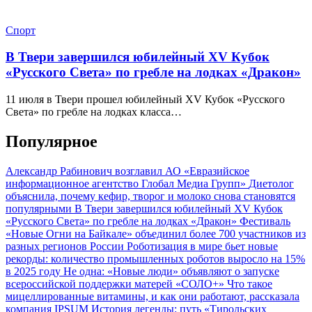
Спорт
В Твери завершился юбилейный XV Кубок
«Русского Света» по гребле на лодках «Дракон»
11 июля в Твери прошел юбилейный XV Кубок «Русского
Света» по гребле на лодках класса…
Популярное
Александр Рабинович возглавил АО «Евразийское
информационное агентство Глобал Медиа Групп»
Диетолог
объяснила, почему кефир, творог и молоко снова становятся
популярными
В Твери завершился юбилейный XV Кубок
«Русского Света» по гребле на лодках «Дракон»
Фестиваль
«Новые Огни на Байкале» объединил более 700 участников из
разных регионов России
Роботизация в мире бьет новые
рекорды: количество промышленных роботов выросло на 15%
в 2025 году
Не одна: «Новые люди» объявляют о запуске
всероссийской поддержки матерей «СОЛО+»
Что такое
мицеллированные витамины, и как они работают, рассказала
компания IPSUM
История легенды: путь «Тирольских