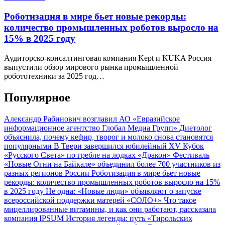
Роботизация в мире бьет новые рекорды:
количество промышленных роботов выросло на
15% в 2025 году
Аудиторско-консалтинговая компания Kept и KUKA Россия
выпустили обзор мирового рынка промышленной
робототехники за 2025 год…
Популярное
Александр Рабинович возглавил АО «Евразийское
информационное агентство Глобал Медиа Групп»
Диетолог
объяснила, почему кефир, творог и молоко снова становятся
популярными
В Твери завершился юбилейный XV Кубок
«Русского Света» по гребле на лодках «Дракон»
Фестиваль
«Новые Огни на Байкале» объединил более 700 участников из
разных регионов России
Роботизация в мире бьет новые
рекорды: количество промышленных роботов выросло на 15%
в 2025 году
Не одна: «Новые люди» объявляют о запуске
всероссийской поддержки матерей «СОЛО+»
Что такое
мицеллированные витамины, и как они работают, рассказала
компания IPSUM
История легенды: путь «Тирольских