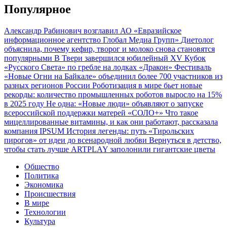
Популярное
Александр Рабинович возглавил АО «Евразийское
информационное агентство Глобал Медиа Групп»
Диетолог
объяснила, почему кефир, творог и молоко снова становятся
популярными
В Твери завершился юбилейный XV Кубок
«Русского Света» по гребле на лодках «Дракон»
Фестиваль
«Новые Огни на Байкале» объединил более 700 участников из
разных регионов России
Роботизация в мире бьет новые
рекорды: количество промышленных роботов выросло на 15%
в 2025 году
Не одна: «Новые люди» объявляют о запуске
всероссийской поддержки матерей «СОЛО+»
Что такое
мицеллированные витамины, и как они работают, рассказала
компания IPSUM
История легенды: путь «Тирольских
пирогов» от идеи до всенародной любви
Вернуться в детство,
чтобы стать лучше
ARTPLAY заполонили гигантские цветы
Общество
Политика
Экономика
Происшествия
В мире
Технологии
Культура