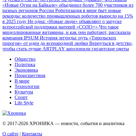
«Новые Огни на Байкале» объединил более 700 участников из
разных регионов России
Роботизация в мире бьет новые
рекорды: количество промышленных роботов выросло на 15%
в 2025 году
Не одна: «Новые люди» объявляют о запуске
всероссийской поддержки матерей «СОЛО+»
Что такое
мицеллированные витамины, и как они работают, рассказала
компания IPSUM
История легенды: путь «Тирольских
пирогов» от идеи до всенародной любви
Вернуться в детство,
чтобы стать лучше
ARTPLAY заполонили гигантские цветы
Общество
Политика
Экономика
Происшествия
В мире
Технологии
Культура
Спорт
Life Style
© 2017-2026
ХРОНИКА — новости, события и аналитика
О сайте
|
Контакты