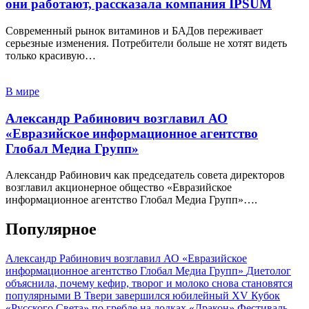
они работают, рассказала компания IPSUM
Современный рынок витаминов и БАДов переживает
серьезные изменения. Потребители больше не хотят видеть
только красивую…
В мире
Александр Рабинович возглавил АО
«Евразийское информационное агентство
Глобал Медиа Групп»
Александр Рабинович как председатель совета директоров
возглавил акционерное общество «Евразийское
информационное агентство Глобал Медиа Групп»….
Популярное
Александр Рабинович возглавил АО «Евразийское
информационное агентство Глобал Медиа Групп»
Диетолог
объяснила, почему кефир, творог и молоко снова становятся
популярными
В Твери завершился юбилейный XV Кубок
«Русского Света» по гребле на лодках «Дракон»
Фестиваль