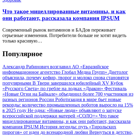
Что такое мицеллированные витамины, и как
они работают, рассказала компания IPSUM
Современный рынок витаминов и БАДов переживает
серьезные изменения. Потребители больше не хотят видеть
только красивую…
Популярное
Александр Рабинович возглавил АО «Евразийское
информационное агентство Глобал Медиа Групп»
Диетолог
объяснила, почему кефир, творог и молоко снова становятся
популярными
В Твери завершился юбилейный XV Кубок
«Русского Света» по гребле на лодках «Дракон»
Фестиваль
«Новые Огни на Байкале» объединил более 700 участников из
разных регионов России
Роботизация в мире бьет новые
рекорды: количество промышленных роботов выросло на 15%
в 2025 году
Не одна: «Новые люди» объявляют о запуске
всероссийской поддержки матерей «СОЛО+»
Что такое
мицеллированные витамины, и как они работают, рассказала
компания IPSUM
История легенды: путь «Тирольских
пирогов» от идеи до всенародной любви
Вернуться в детство,