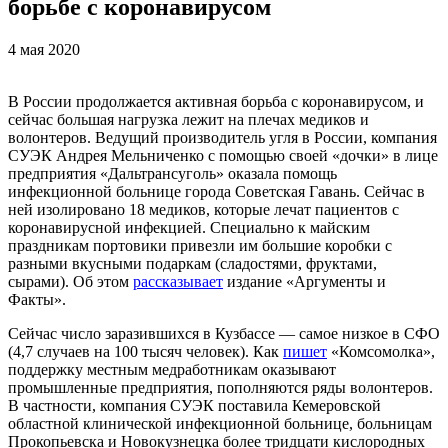
борьбе с коронавирусом
4 мая 2020
В России продолжается активная борьба с коронавирусом, и
сейчас большая нагрузка лежит на плечах медиков и
волонтеров. Ведущий производитель угля в России, компания
СУЭК Андрея Мельниченко с помощью своей «дочки» в лице
предприятия «Дальтрансуголь» оказала помощь
инфекционной больнице города Советская Гавань. Сейчас в
ней изолировано 18 медиков, которые лечат пациентов с
коронавирусной инфекцией. Специально к майским
праздникам портовики привезли им большие коробки с
разными вкусными подаркам (сладостями, фруктами,
сырами). Об этом
рассказывает
издание «Аргументы и
Факты».
Сейчас число заразившихся в Кузбассе — самое низкое в СФО
(4,7 случаев на 100 тысяч человек). Как
пишет
«Комсомолка»,
поддержку местным медработникам оказывают
промышленные предприятия, пополняются ряды волонтеров.
В частности, компания СУЭК поставила Кемеровской
областной клинической инфекционной больнице, больницам
Прокопьевска и Новокузнецка более тридцати кислородных