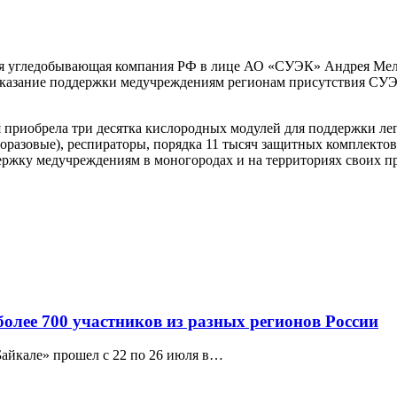
ая угледобывающая компания РФ в лице АО «СУЭК» Андрея Мель
 оказание поддержки медучреждениям регионам присутствия СУ
я приобрела три десятка кислородных модулей для поддержки л
горазовые), респираторы, порядка 11 тысяч защитных комплекто
жку медучреждениям в моногородах и на территориях своих п
олее 700 участников из разных регионов России
айкале» прошел с 22 по 26 июля в…