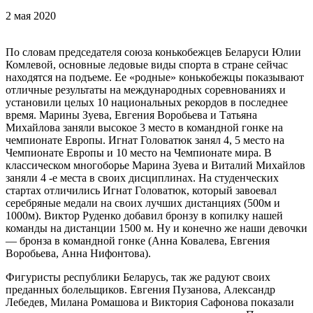
2 мая 2020
По словам председателя союза конькобежцев Беларуси Юлии
Комлевой, основные ледовые виды спорта в стране сейчас
находятся на подъеме. Ее «родные» конькобежцы показывают
отличные результаты на международных соревнованиях и
установили целых 10 национальных рекордов в последнее
время. Марины Зуева, Евгения Воробьева и Татьяна
Михайлова заняли высокое 3 место в командной гонке на
чемпионате Европы. Игнат Головатюк занял 4, 5 место на
Чемпионате Европы и 10 место на Чемпионате мира. В
классическом многоборье Марина Зуева и Виталий Михайлов
заняли 4 -е места в своих дисциплинах. На студенческих
стартах отличились Игнат Головатюк, который завоевал
серебряные медали на своих лучших дистанциях (500м и
1000м). Виктор Руденко добавил бронзу в копилку нашей
команды на дистанции 1500 м. Ну и конечно же наши девочки
— бронза в командной гонке (Анна Ковалева, Евгения
Воробьева, Анна Нифонтова).
Фигуристы республики Беларусь, так же радуют своих
преданных болельщиков. Евгения Пузанова, Александр
Лебедев, Милана Ромашова и Виктория Сафонова показали