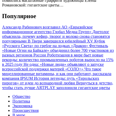
появились масштабные граффити художницы Елены
Романовской: гигантские цветы…
Популярное
Александр Рабинович возглавил АО «Евразийское
информационное агентство Глобал Медиа Групп»
Диетолог
объяснила, почему кефир, творог и молоко снова становятся
популярными
В Твери завершился юбилейный XV Кубок
«Русского Света» по гребле на лодках «Дракон»
Фестиваль
«Новые Огни на Байкале» объединил более 700 участников из
разных регионов России
Роботизация в мире бьет новые
рекорды: количество промышленных роботов выросло на 15%
в 2025 году
Не одна: «Новые люди» объявляют о запуске
всероссийской поддержки матерей «СОЛО+»
Что такое
мицеллированные витамины, и как они работают, рассказала
компания IPSUM
История легенды: путь «Тирольских
пирогов» от идеи до всенародной любви
Вернуться в детство,
чтобы стать лучше
ARTPLAY заполонили гигантские цветы
Общество
Политика
Экономика
Происшествия
В мире