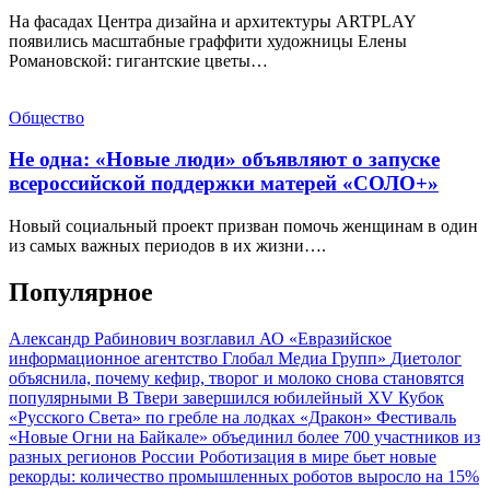
На фасадах Центра дизайна и архитектуры ARTPLAY
появились масштабные граффити художницы Елены
Романовской: гигантские цветы…
Общество
Не одна: «Новые люди» объявляют о запуске
всероссийской поддержки матерей «СОЛО+»
Новый социальный проект призван помочь женщинам в один
из самых важных периодов в их жизни….
Популярное
Александр Рабинович возглавил АО «Евразийское
информационное агентство Глобал Медиа Групп»
Диетолог
объяснила, почему кефир, творог и молоко снова становятся
популярными
В Твери завершился юбилейный XV Кубок
«Русского Света» по гребле на лодках «Дракон»
Фестиваль
«Новые Огни на Байкале» объединил более 700 участников из
разных регионов России
Роботизация в мире бьет новые
рекорды: количество промышленных роботов выросло на 15%