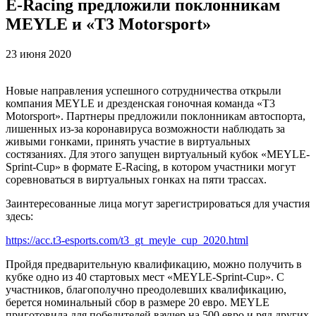
E-Racing предложили поклонникам
MEYLE и «T3 Motorsport»
23 июня 2020
Новые направления успешного сотрудничества открыли
компания MEYLE и дрезденская гоночная команда «T3
Motorsport». Партнеры предложили поклонникам автоспорта,
лишенных из-за коронавируса возможности наблюдать за
живыми гонками, принять участие в виртуальных
состязаниях. Для этого запущен виртуальный кубок «MEYLE-
Sprint-Cup» в формате E-Racing, в котором участники могут
соревноваться в виртуальных гонках на пяти трассах.
Заинтересованные лица могут зарегистрироваться для участия
здесь:
https://acc.t3-esports.com/t3_gt_meyle_cup_2020.html
Пройдя предварительную квалификацию, можно получить в
кубке одно из 40 стартовых мест «MEYLE-Sprint-Cup». С
участников, благополучно преодолевших квалификацию,
берется номинальный сбор в размере 20 евро. MEYLE
приготовила для победителей ваучер на 500 евро и ряд других