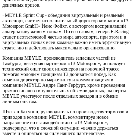
денежных призов.
«MEYLE-Sprint-Cup» объединил виртуальный и реальный
автоспорт, считает исполнительный директор компании «T3
Motorsport GmbH» Йенс Фойхт, с восторгом воспринявший
альтернативу живым гонкам. По его словам, теперь E-Racing
станет неотъемлемой частью мира автоспорта, при этом и в
виртуальных гонках всей команде важно иметь эффективную
стратегию и действовать максимально организованно.
Компания MEYLE, производитель запасных частей из
Гамбурга, выступая партнером «T3 Motorsport», использует
технический опыт своих инженеров на гоночной трассе,
помогая молодым гонщикам Т3 добиваться побед. Как
отметил директор по маркетингу и коммуникациям в
компании MEYLE Андре Ланг-Герфурт, кроме проведения
прямого анализа внушительных объемов данных, эксперты
MEYLE участвуют после отдельных заездов и в обмене
личным опытом.
Штефан Бахманн, руководитель по производству тормозов и
приводов в компании MEYLE, комментируя новое
направление во взаимодействии с «T3 Motorsport»,
подчеркнул, что в сложной ситуации «важно держаться
вместе и опираться на силу нашего партнерства».