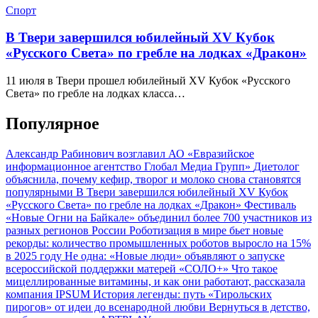
Спорт
В Твери завершился юбилейный XV Кубок
«Русского Света» по гребле на лодках «Дракон»
11 июля в Твери прошел юбилейный XV Кубок «Русского
Света» по гребле на лодках класса…
Популярное
Александр Рабинович возглавил АО «Евразийское
информационное агентство Глобал Медиа Групп»
Диетолог
объяснила, почему кефир, творог и молоко снова становятся
популярными
В Твери завершился юбилейный XV Кубок
«Русского Света» по гребле на лодках «Дракон»
Фестиваль
«Новые Огни на Байкале» объединил более 700 участников из
разных регионов России
Роботизация в мире бьет новые
рекорды: количество промышленных роботов выросло на 15%
в 2025 году
Не одна: «Новые люди» объявляют о запуске
всероссийской поддержки матерей «СОЛО+»
Что такое
мицеллированные витамины, и как они работают, рассказала
компания IPSUM
История легенды: путь «Тирольских
пирогов» от идеи до всенародной любви
Вернуться в детство,