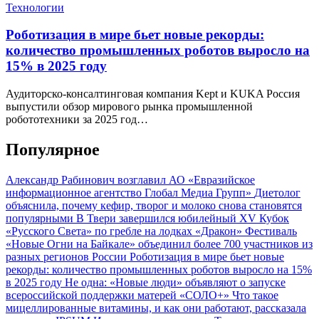
Технологии
Роботизация в мире бьет новые рекорды:
количество промышленных роботов выросло на
15% в 2025 году
Аудиторско-консалтинговая компания Kept и KUKA Россия
выпустили обзор мирового рынка промышленной
робототехники за 2025 год…
Популярное
Александр Рабинович возглавил АО «Евразийское
информационное агентство Глобал Медиа Групп»
Диетолог
объяснила, почему кефир, творог и молоко снова становятся
популярными
В Твери завершился юбилейный XV Кубок
«Русского Света» по гребле на лодках «Дракон»
Фестиваль
«Новые Огни на Байкале» объединил более 700 участников из
разных регионов России
Роботизация в мире бьет новые
рекорды: количество промышленных роботов выросло на 15%
в 2025 году
Не одна: «Новые люди» объявляют о запуске
всероссийской поддержки матерей «СОЛО+»
Что такое
мицеллированные витамины, и как они работают, рассказала