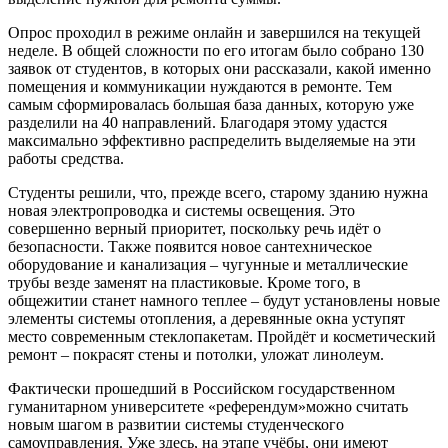
Опрос проходил в режиме онлайн и завершился на текущей
неделе. В общей сложности по его итогам было собрано 130
заявок от студентов, в которых они рассказали, какой именно
помещения и коммуникации нуждаются в ремонте. Тем
самым сформировалась большая база данных, которую уже
разделили на 40 направлений. Благодаря этому удастся
максимально эффективно распределить выделяемые на эти
работы средства.
Студенты решили, что, прежде всего, старому зданию нужна
новая электропроводка и системы освещения. Это
совершенно верный приоритет, поскольку речь идёт о
безопасности. Также появится новое сантехническое
оборудование и канализация – чугунные и металлические
трубы везде заменят на пластиковые. Кроме того, в
общежитии станет намного теплее – будут установлены новые
элементы системы отопления, а деревянные окна уступят
место современным стеклопакетам. Пройдёт и косметический
ремонт – покрасят стены и потолки, уложат линолеум.
Фактически прошедший в Российском государственном
гуманитарном университете «референдум»можно считать
новым шагом в развитии системы студенческого
самоуправления. Уже здесь, на этапе учёбы, они имеют