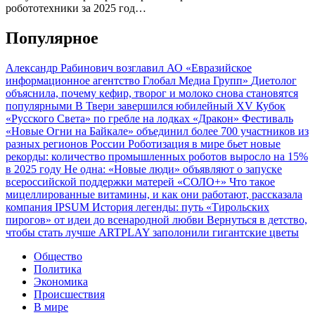
робототехники за 2025 год…
Популярное
Александр Рабинович возглавил АО «Евразийское
информационное агентство Глобал Медиа Групп»
Диетолог
объяснила, почему кефир, творог и молоко снова становятся
популярными
В Твери завершился юбилейный XV Кубок
«Русского Света» по гребле на лодках «Дракон»
Фестиваль
«Новые Огни на Байкале» объединил более 700 участников из
разных регионов России
Роботизация в мире бьет новые
рекорды: количество промышленных роботов выросло на 15%
в 2025 году
Не одна: «Новые люди» объявляют о запуске
всероссийской поддержки матерей «СОЛО+»
Что такое
мицеллированные витамины, и как они работают, рассказала
компания IPSUM
История легенды: путь «Тирольских
пирогов» от идеи до всенародной любви
Вернуться в детство,
чтобы стать лучше
ARTPLAY заполонили гигантские цветы
Общество
Политика
Экономика
Происшествия
В мире