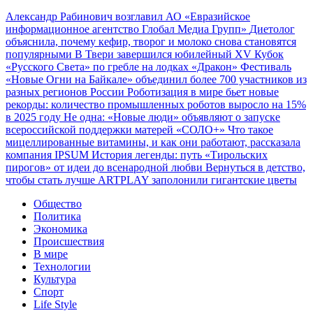
Александр Рабинович возглавил АО «Евразийское
информационное агентство Глобал Медиа Групп»
Диетолог
объяснила, почему кефир, творог и молоко снова становятся
популярными
В Твери завершился юбилейный XV Кубок
«Русского Света» по гребле на лодках «Дракон»
Фестиваль
«Новые Огни на Байкале» объединил более 700 участников из
разных регионов России
Роботизация в мире бьет новые
рекорды: количество промышленных роботов выросло на 15%
в 2025 году
Не одна: «Новые люди» объявляют о запуске
всероссийской поддержки матерей «СОЛО+»
Что такое
мицеллированные витамины, и как они работают, рассказала
компания IPSUM
История легенды: путь «Тирольских
пирогов» от идеи до всенародной любви
Вернуться в детство,
чтобы стать лучше
ARTPLAY заполонили гигантские цветы
Общество
Политика
Экономика
Происшествия
В мире
Технологии
Культура
Спорт
Life Style