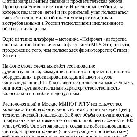
С этим направлением связана и просветительская работа.
Проводятся Университетские и Инженерные субботы, на
которых педагогов, детей и их родителей учат пользоваться
как собственными наработками университета, так и
востребованными в России технологиями инклюзивного
образования в целом.
Одна из таких платформ – методика «Нейрочат» авторства
специалистов биологического факультета МГУ. Это, по сути,
продолжение того, чем пользовался физик-теоретик Стивен
Хокинг.
На фоне столь сложных работ тестирование
аудиовизуального, коммуникационного и презентационного
оборудования, проектирование зданий школ и вузов,
социсследования РГГУ выглядят не столь сложными. Однако,
они носят фундаментальный характер; ответственность
колоссальна и ошибки недопустимы.
Расположенный в Москве МИНОТ РГГУ использует все
возможности образовательной системы столицы через Центр
технологической поддержки. За 8 лет объём сотрудничества с
профильным департаментом составил в общей сложности 100
млн. рублей. Оно затрагивает и создание роботизированных
систем, и проектирование (с последующим производством)
трёхмерных предметов на основе сохранившихся чертежей,