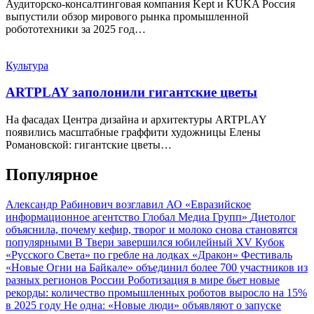
Аудиторско-консалтинговая компания Kept и KUKA Россия
выпустили обзор мирового рынка промышленной
робототехники за 2025 год…
Культура
ARTPLAY заполонили гигантские цветы
На фасадах Центра дизайна и архитектуры ARTPLAY
появились масштабные граффити художницы Елены
Романовской: гигантские цветы…
Популярное
Александр Рабинович возглавил АО «Евразийское
информационное агентство Глобал Медиа Групп»
Диетолог
объяснила, почему кефир, творог и молоко снова становятся
популярными
В Твери завершился юбилейный XV Кубок
«Русского Света» по гребле на лодках «Дракон»
Фестиваль
«Новые Огни на Байкале» объединил более 700 участников из
разных регионов России
Роботизация в мире бьет новые
рекорды: количество промышленных роботов выросло на 15%
в 2025 году
Не одна: «Новые люди» объявляют о запуске