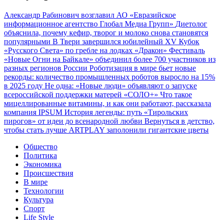
Александр Рабинович возглавил АО «Евразийское
информационное агентство Глобал Медиа Групп»
Диетолог
объяснила, почему кефир, творог и молоко снова становятся
популярными
В Твери завершился юбилейный XV Кубок
«Русского Света» по гребле на лодках «Дракон»
Фестиваль
«Новые Огни на Байкале» объединил более 700 участников из
разных регионов России
Роботизация в мире бьет новые
рекорды: количество промышленных роботов выросло на 15%
в 2025 году
Не одна: «Новые люди» объявляют о запуске
всероссийской поддержки матерей «СОЛО+»
Что такое
мицеллированные витамины, и как они работают, рассказала
компания IPSUM
История легенды: путь «Тирольских
пирогов» от идеи до всенародной любви
Вернуться в детство,
чтобы стать лучше
ARTPLAY заполонили гигантские цветы
Общество
Политика
Экономика
Происшествия
В мире
Технологии
Культура
Спорт
Life Style