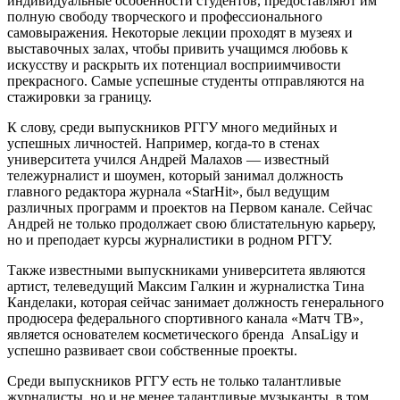
индивидуальные особенности студентов, предоставляют им
полную свободу творческого и профессионального
самовыражения. Некоторые лекции проходят в музеях и
выставочных залах, чтобы привить учащимся любовь к
искусству и раскрыть их потенциал восприимчивости
прекрасного. Самые успешные студенты отправляются на
стажировки за границу.
К слову, среди выпускников РГГУ много медийных и
успешных личностей. Например, когда-то в стенах
университета учился Андрей Малахов — известный
тележурналист и шоумен, который занимал должность
главного редактора журнала «StarHit», был ведущим
различных программ и проектов на Первом канале. Сейчас
Андрей не только продолжает свою блистательную карьеру,
но и преподает курсы журналистики в родном РГГУ.
Также известными выпускниками университета являются
артист, телеведущий Максим Галкин и журналистка Тина
Канделаки, которая сейчас занимает должность генерального
продюсера федерального спортивного канала «Матч ТВ»,
является основателем косметического бренда AnsaLigy и
успешно развивает свои собственные проекты.
Среди выпускников РГГУ есть не только талантливые
журналисты, но и не менее талантливые музыканты, в том